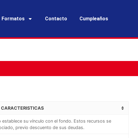
Formatos
Contacto
Cumpleaños
CARACTERISTICAS
 establece su vínculo con el fondo. Estos recursos se
sociado, previo descuento de sus deudas.